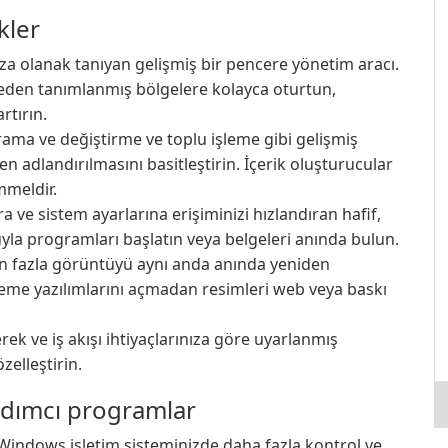
kler
a olanak tanıyan gelişmiş bir pencere yönetim aracı.
ceden tanımlanmış bölgelere kolayca oturtun,
artırın.
ama ve değiştirme ve toplu işleme gibi gelişmiş
en adlandırılmasını basitleştirin. İçerik oluşturucular
mmeldir.
 ve sistem ayarlarına erişiminizi hızlandıran hafif,
yoluyla programları başlatın veya belgeleri anında bulun.
n fazla görüntüyü aynı anda anında yeniden
eme yazılımlarını açmadan resimleri web veya baskı
rek ve iş akışı ihtiyaçlarınıza göre uyarlanmış
zelleştirin.
rdımcı programlar
 Windows işletim sisteminizde daha fazla kontrol ve