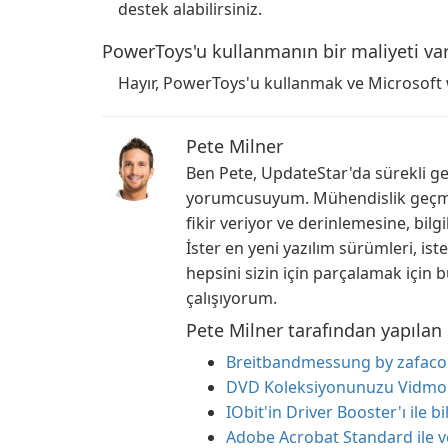
destek alabilirsiniz.
PowerToys'u kullanmanın bir maliyeti va
Hayır, PowerToys'u kullanmak ve Microsoft
Pete Milner
Ben Pete, UpdateStar'da sürekli gel
yorumcusuyum. Mühendislik geçmişi
fikir veriyor ve derinlemesine, bil
İster en yeni yazılım sürümleri, ist
hepsini sizin için parçalamak için
çalışıyorum.
Pete Milner tarafından yapılan
Breitbandmessung by zafaco G
DVD Koleksiyonunuzu Vidmore
IObit'in Driver Booster'ı ile b
Adobe Acrobat Standard ile ve