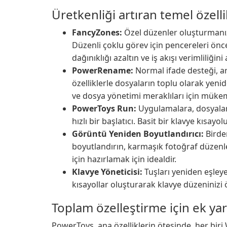
Üretkenliği artıran temel özelli
FancyZones:
Özel düzenler oluşturmanız
Düzenli çoklu görev için pencereleri ön
dağınıklığı azaltın ve iş akışı verimliliğini 
PowerRename:
Normal ifade desteği, ar
özelliklerle dosyaların toplu olarak yenid
ve dosya yönetimi meraklıları için müke
PowerToys Run:
Uygulamalara, dosyalara
hızlı bir başlatıcı. Basit bir klavye kısa
Görüntü Yeniden Boyutlandırıcı:
Birde
boyutlandırın, karmaşık fotoğraf düzenl
için hazırlamak için idealdir.
Klavye Yöneticisi:
Tuşları yeniden eşleye
kısayollar oluşturarak klavye düzeninizi ö
Toplam özelleştirme için ek ya
PowerToys, ana özelliklerin ötesinde, her biri