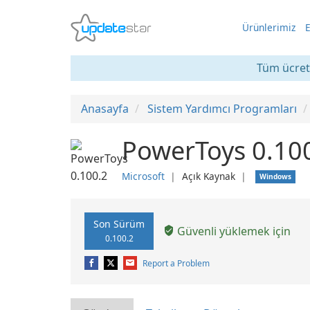
Ürünlerimiz
E
Tüm ücrets
Anasayfa
Sistem Yardımcı Programları
PowerToys 0.10
Microsoft
❘
Açık Kaynak
❘
Windows
Son Sürüm
Güvenli yüklemek için
0.100.2
Report a Problem