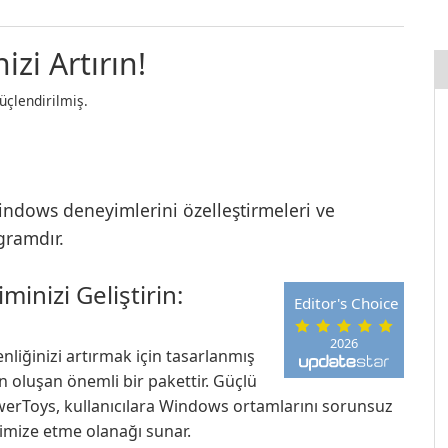
izi Artırın!
üçlendirilmiş.
Windows deneyimlerini özelleştirmeleri ve
ogramdır.
nizi Geliştirin:
Editor's Choice
2026
liğinizi artırmak için tasarlanmış
n oluşan önemli bir pakettir. Güçlü
werToys, kullanıcılara Windows ortamlarını sorunsuz
imize etme olanağı sunar.