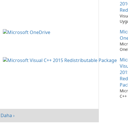
201
Red
Visu
Uygu
Çalı
Mic
Teme
One
Micr
OneD
Dos
Mic
Yöne
Kola
Vis
201
Red
Pac
Micr
C++ 
Dağı
Pake
perf
Daha ›
artır