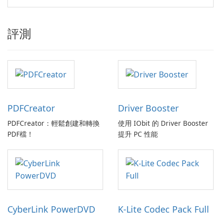
評測
PDFCreator
Driver Booster
PDFCreator：輕鬆創建和轉換
使用 IObit 的 Driver Booster
PDF檔！
提升 PC 性能
CyberLink PowerDVD
K-Lite Codec Pack Full