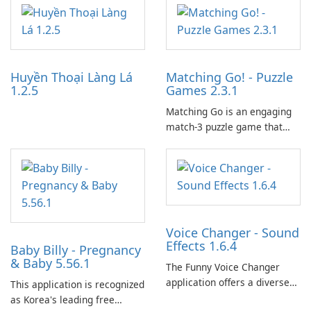
work through built-in brand
partnerships and integrated
tools for content distribution
and audience engagement.
Huyền Thoại Làng Lá
Matching Go! - Puzzle
1.2.5
Games 2.3.1
Matching Go is an engaging
match-3 puzzle game that
invites players to join Chloe
and her charming corgi,
Ollie, on an adventurous
journey across diverse
landscapes.
Voice Changer - Sound
Effects 1.6.4
Baby Billy - Pregnancy
& Baby 5.56.1
The Funny Voice Changer
application offers a diverse
This application is recognized
selection of over 50 sound
as Korea's leading free