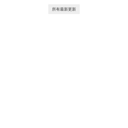
and voice effects, providing
platform for pregnancy and
users with robust
baby tracking, offering
所有最新更新
customization options for
essential healthcare tips and
voice modification.
doctor-approved articles.