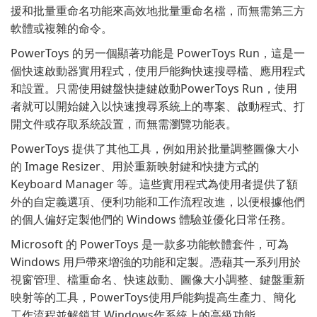
援和批量重命名功能來高效地批量重命名檔，而無需第三方
軟體或複雜的命令。
PowerToys 的另一個顯著功能是 PowerToys Run，這是一
個快速啟動器實用程式，使用戶能夠快速搜尋檔、應用程式
和設置。只需使用鍵盤快捷鍵啟動PowerToys Run，使用
者就可以開始鍵入以快速搜尋系統上的專案、啟動程式、打
開文件或存取系統設置，而無需瀏覽功能表。
PowerToys 提供了其他工具，例如用於批量調整圖像大小
的 Image Resizer、用於重新映射鍵和快捷方式的
Keyboard Manager 等。這些實用程式為使用者提供了額
外的自定義選項、便利功能和工作流程改進，以便根據他們
的個人偏好定製他們的 Windows 體驗並優化日常任務。
Microsoft 的 PowerToys 是一款多功能軟體套件，可為
Windows 用戶帶來增強的功能和定製。憑藉其一系列用於
視窗管理、檔重命名、快速啟動、圖像大小調整、鍵盤重新
映射等的工具，PowerToys使用戶能夠提高生產力、簡化
工作流程並解鎖其 Windows作系統上的高級功能。